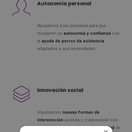
Autonomía personal
Apoyamos a las personas para que
recuperen su
autonomía y confianza
con
la
ayuda de perros de asistencia
adaptados a sus necesidades.
Innovación social
Impulsamos
nuevas formas de
intervención
asistida y colaboración con
entidades para
transformar la realidad
de
×