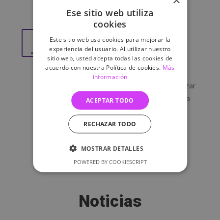
las personas con discapacidad.
Ese sitio web utiliza
cookies
Compromiso y ética
Este sitio web usa cookies para mejorar la
experiencia del usuario. Al utilizar nuestro
sitio web, usted acepta todas las cookies de
acuerdo con nuestra Política de cookies.
Más
Trabajamos con
responsabilidad,
información
respeto y transparencia
para garantizar
el
bienestar animal y humano
en cada
ACEPTAR TODO
proyecto.
RECHAZAR TODO
MOSTRAR DETALLES
POWERED BY COOKIESCRIPT
Noticias