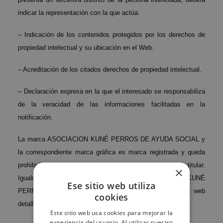
indicar la representación con la que actúa.
– Indicación de los contenidos protegidos por los derechos de
propiedad intelectual y su ubicación en el Web.
– Acreditación de los citados derechos de propiedad intelectual.
– Declaración expresa en la que el interesado se responsabiliza
de la veracidad de las informaciones facilitadas en la
notificación.
La marca ASOCIACION KUNÉ PERROS DE AYUDA SOCIAL y
la correspondiente marca gráfica es marca registrada y queda
prohibida su reproducción o uso sin la autorización de su titular.
×
Igualmente cualquiera otra marca del ASOCIACION KUNÉ
Ese sitio web utiliza
PERROS DE AYUDA SOCIAL que aparezca en los sitios web
cookies
detallados en el apartado 1 de este aviso.
Este sitio web usa cookies para mejorar la
experiencia del usuario. Al utilizar nuestro