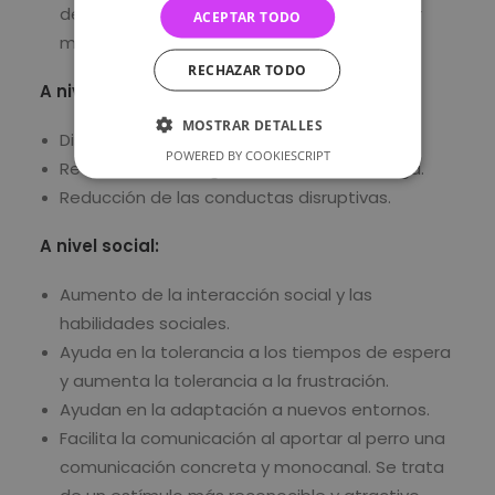
de fuga y permitiendo a los familiares tener
ACEPTAR TODO
mayor tranquilidad.
RECHAZAR TODO
A nivel emocional:
MOSTRAR DETALLES
Disminución del estrés y la ansiedad.
POWERED BY COOKIESCRIPT
Reducción del riesgo de conductas de fuga.
Reducción de las conductas disruptivas.
A nivel social:
Aumento de la interacción social y las
habilidades sociales.
Ayuda en la tolerancia a los tiempos de espera
y aumenta la tolerancia a la frustración.
Ayudan en la adaptación a nuevos entornos.
Facilita la comunicación al aportar al perro una
comunicación concreta y monocanal. Se trata