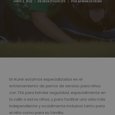
JUNIO 2, 2022
|
EN
UNCATEGORIZED
|
POR
ADMINASOCKUNE
En Kuné estamos especializados en el
entrenamiento de perros de servicio para niños
con TEA para brindar seguridad, especialmente en
la calle a estos niños, y para facilitar una vida más
independiente y socialmente inclusiva tanto para
el niño como para su familia.