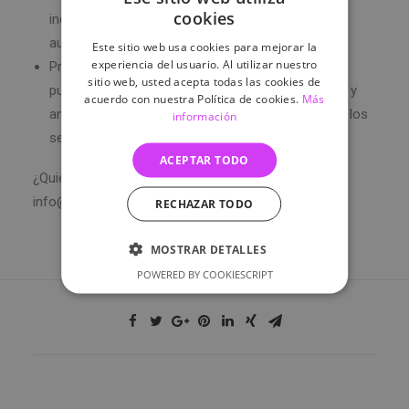
cookies
independencia y ayudar a los adolescentes con
autismo a sentirse más capaces.
Este sitio web usa cookies para mejorar la
experiencia del usuario. Al utilizar nuestro
Proporcionar compañía: Los perros de asistencia
sitio web, usted acepta todas las cookies de
pueden proporcionar una sensación de compañía y
acuerdo con nuestra Política de cookies.
Más
amor incondicional, lo que puede ayudar a reducir los
información
sentimientos de soledad y aislamiento.
ACEPTAR TODO
¿Quieres saber mas? Escribenos a
info@asociacionkune.com ♡
RECHAZAR TODO
MOSTRAR DETALLES
POWERED BY COOKIESCRIPT