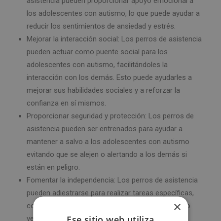
asistencia pueden proporcionar apoyo emocional a
los adolescentes con autismo, lo que puede ayudar a
reducir los sentimientos de ansiedad y estrés.
Mejorar la interacción social: Los perros de asistencia
pueden actuar como puente social para los
adolescentes con autismo, facilitándoles la
interacción con los demás. Esto puede ayudarles a
mejorar sus habilidades sociales y a reforzar la
confianza en sí mismos.
Proporcionar seguridad y protección: Los perros de
asistencia pueden ser entrenados para ayudar a
mantener a salvo a los adolescentes con autismo
evitando que se alejen o alertando a los demás si
están en peligro.
Fomentar la independencia: Los perros de asistencia
pueden adiestrarse para realizar tareas específicas,
×
como ayudar en actividades de la vida diaria como
Ese sitio web utiliza
vestirse o abrir puertas. Esto puede fomentar la