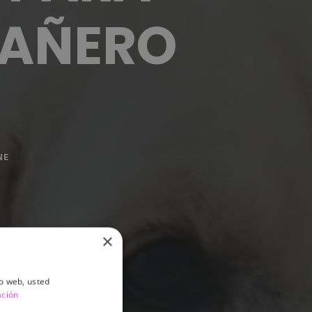
PAÑERO
NE
×
io web, usted
ación