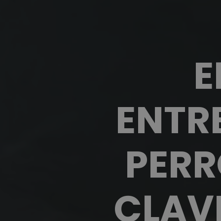
E
ENTR
PERR
CLAV