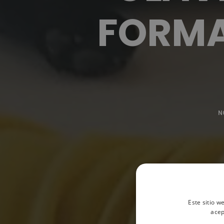
FORMA
N
Este sitio w
acep